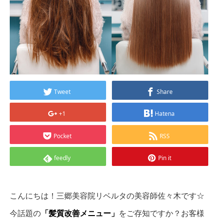
Tweet
Share
+1
Hatena
Pocket
RSS
feedly
Pin it
こんにちは！三郷美容院リベルタの美容師佐々木です☆
今話題の
「髪質改善メニュー」
をご存知ですか？お客様