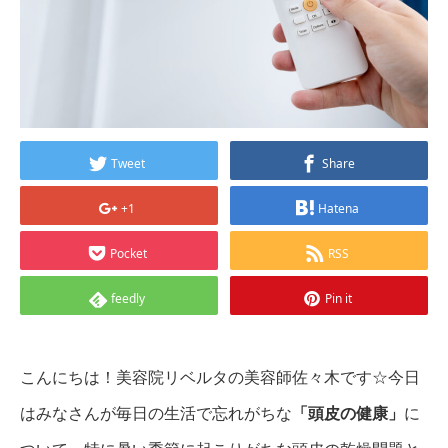
Tweet
Share
+1
Hatena
Pocket
RSS
feedly
Pin it
こんにちは！美容院リベルタの美容師佐々木です☆今日
はみなさんが毎日の生活で忘れがちな
「頭皮の健康」
に