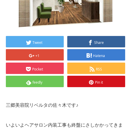
Tweet
Share
+1
Hatena
Pocket
RSS
feedly
Pin it
三郷美容院リベルタの佐々木です♪
いよいよヘアサロン内装工事も終盤にさしかかってきま