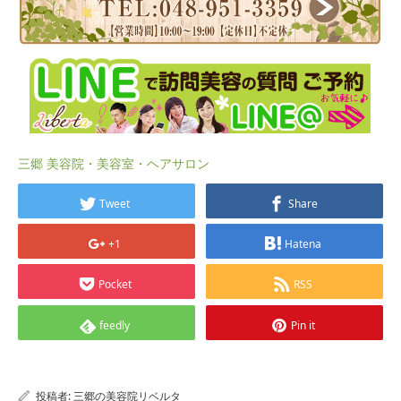
三郷 美容院・美容室・ヘアサロン
Tweet
Share
+1
Hatena
Pocket
RSS
feedly
Pin it
投稿者:
三郷の美容院リベルタ