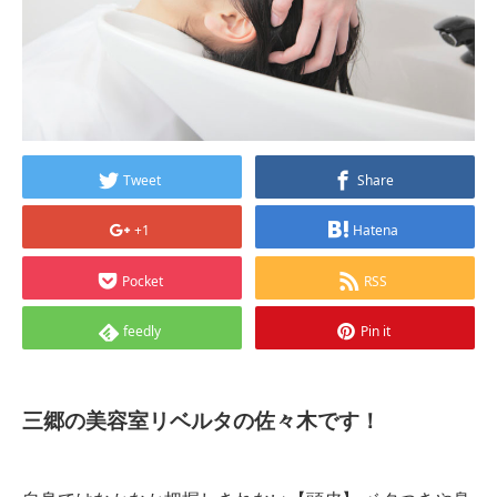
Tweet
Share
+1
Hatena
Pocket
RSS
feedly
Pin it
三郷の美容室リベルタの佐々木です！