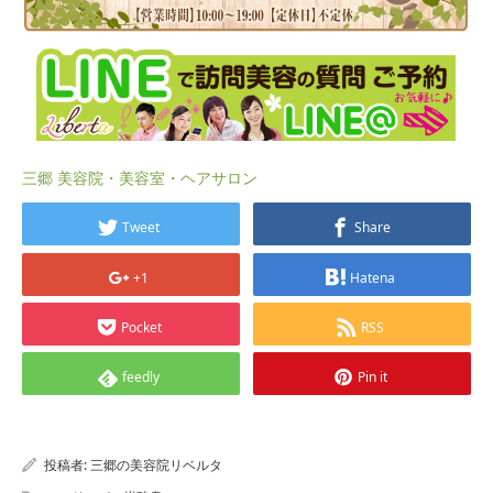
三郷 美容院・美容室・ヘアサロン
Tweet
Share
+1
Hatena
Pocket
RSS
feedly
Pin it
投稿者:
三郷の美容院リベルタ