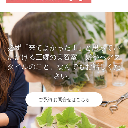
必ず「来てよかった！」と思ってい
ただける三郷の美容室。
髪やヘアス
タイルのこと、なんでもお話しくだ
さい。
ご予約 お問合せはこちら