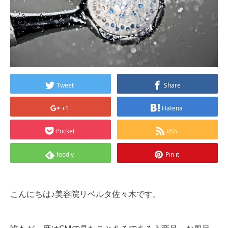
Tweet
Share
+1
Hatena
Pocket
RSS
feedly
Pin it
こんにちは♪美容院リベルタ佐々木です。