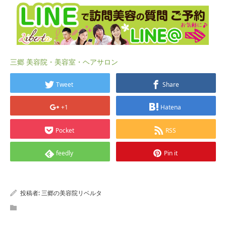
三郷 美容院・美容室・ヘアサロン
Tweet
Share
+1
Hatena
Pocket
RSS
feedly
Pin it
投稿者:
三郷の美容院リベルタ