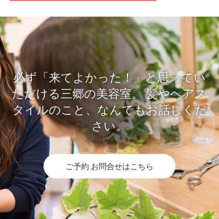
必ず「来てよかった！」と思ってい
ただける三郷の美容室。
髪やヘアス
タイルのこと、なんでもお話しくだ
さい。
ご予約 お問合せはこちら