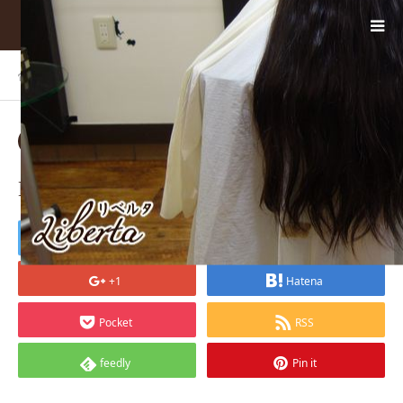
ホーム
BLOG
DSC04166_mini
2018.01.08
DSC04166_mini
Tweet
Share
+1
Hatena
Pocket
RSS
feedly
Pin it