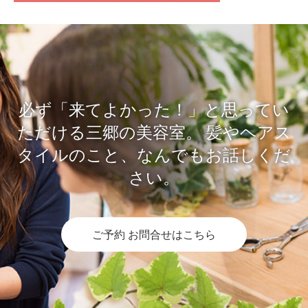
必ず「来てよかった！」と思ってい
ただける三郷の美容室。
髪やヘアス
タイルのこと、なんでもお話しくだ
さい。
ご予約 お問合せはこちら