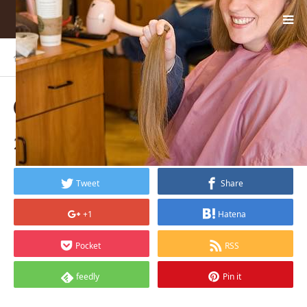
ホーム
BLOG
2286761202_fcc6db9a6c_z_mini…
2018.01.08
2286761202_fcc6db9a6c_z_mini_mini
Tweet
Share
+1
Hatena
Pocket
RSS
feedly
Pin it