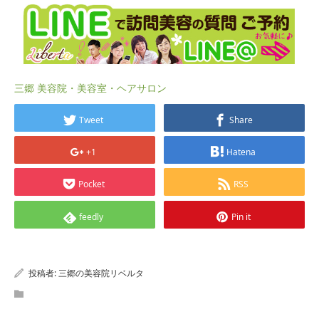
三郷 美容院・美容室・ヘアサロン
Tweet
Share
+1
Hatena
Pocket
RSS
feedly
Pin it
投稿者:
三郷の美容院リベルタ