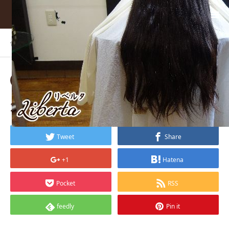
ホーム
BLOG
20-1_mini
2018.01.07
20-1_mini
Tweet
Share
+1
Hatena
Pocket
RSS
feedly
Pin it