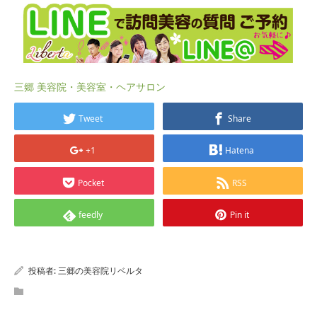
三郷 美容院・美容室・ヘアサロン
Tweet
Share
+1
Hatena
Pocket
RSS
feedly
Pin it
投稿者:
三郷の美容院リベルタ