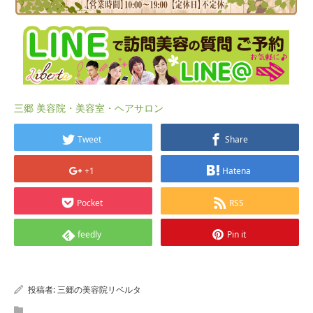
三郷 美容院・美容室・ヘアサロン
Tweet
Share
+1
Hatena
Pocket
RSS
feedly
Pin it
投稿者:
三郷の美容院リベルタ