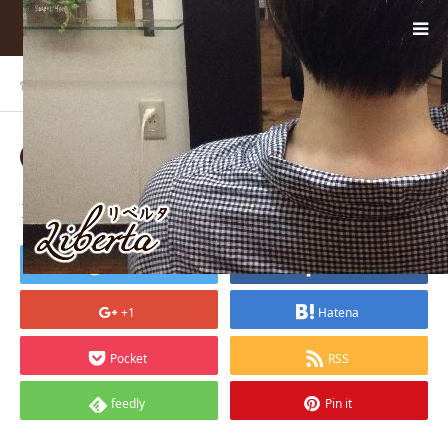
ホーム
BLOG
19-3_mini
2018.01.07
19-3_mini
Tweet
Share
+1
Hatena
Pocket
RSS
feedly
Pin it