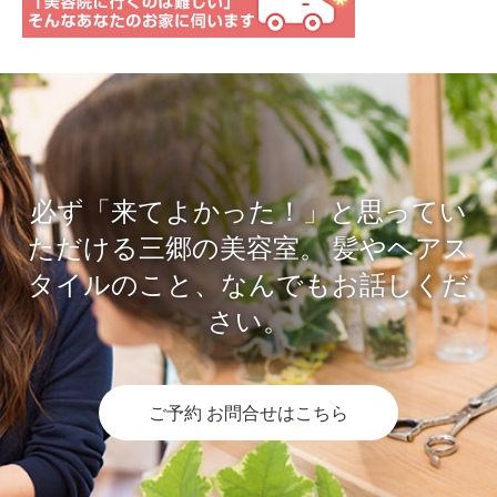
必ず「来てよかった！」と思ってい
ただける三郷の美容室。
髪やヘアス
タイルのこと、なんでもお話しくだ
さい。
ご予約 お問合せはこちら