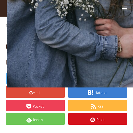
ホーム
BLOG
becca-tapert-u5e1kqW6E3M-uns…
2025.10.21
becca-tapert-u5e1kqW6E3M-unsplash
Tweet
Share
+1
Hatena
Pocket
RSS
feedly
Pin it