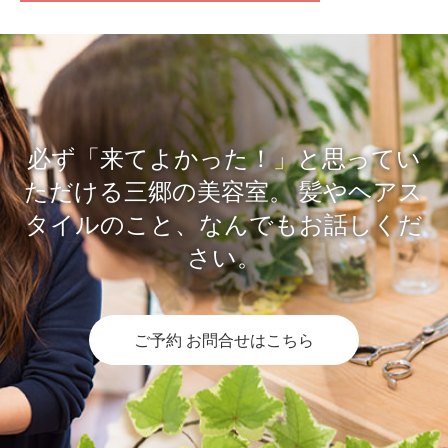
必ず「来てよかった！」と思ってい
ただける三郷の美容室。
髪やヘアス
タイルのこと、なんでもお話しくだ
さい。
ご予約 お問合せはこちら