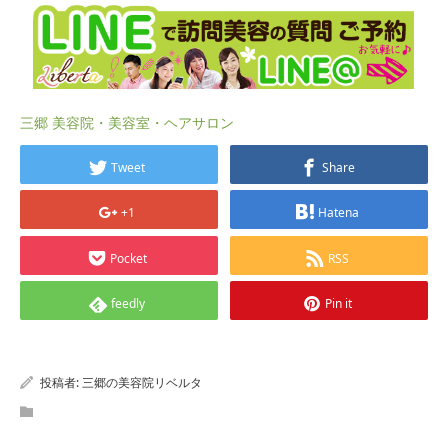
三郷 美容院・美容室・ヘアサロン
Tweet
Share
+1
Hatena
Pocket
RSS
feedly
Pin it
投稿者:
三郷の美容院リベルタ