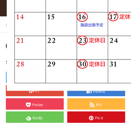
ホーム
BLOG
sozai_image_155011 (1)
2021.02.22
sozai_image_155011 (1)
Tweet
Share
+1
Hatena
Pocket
RSS
feedly
Pin it