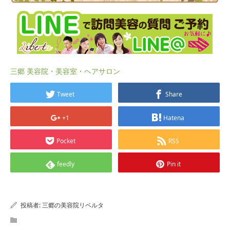
三郷 美容院・美容室・ヘアサロン
Tweet
Share
+1
Hatena
Pocket
RSS
feedly
Pin it
投稿者:
三郷の美容院リベルタ