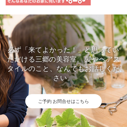
必ず「来てよかった！」と思ってい
ただける三郷の美容室。
髪やヘアス
タイルのこと、なんでもお話しくだ
さい。
ご予約 お問合せはこちら