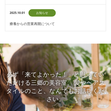
12月3日）
2025.10.01
お知らせ
療養からの営業再開について
必ず「来てよかった！」と思ってい
ただける三郷の美容室。
髪やヘアス
タイルのこと、なんでもお話しくだ
さい。