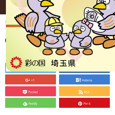
ホーム
BLOG
（新）優待カード（18歳まで）
2018.04.18
（新）優待カード（18歳まで）
Tweet
Share
+1
Hatena
Pocket
RSS
feedly
Pin it