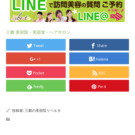
三郷 美容院・美容室・ヘアサロン
Tweet
Share
+1
Hatena
Pocket
RSS
feedly
Pin it
投稿者:
三郷の美容院リベルタ