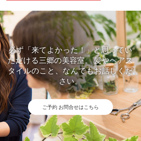
必ず「来てよかった！」と思ってい
ただける三郷の美容室。
髪やヘアス
タイルのこと、なんでもお話しくだ
さい。
ご予約 お問合せはこちら