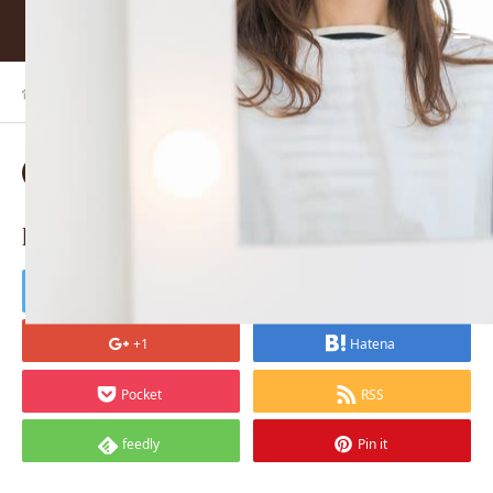
ホーム
BLOG
pixta_31251801_L_mini
2018.01.04
pixta_31251801_L_mini
Tweet
Share
+1
Hatena
Pocket
RSS
feedly
Pin it