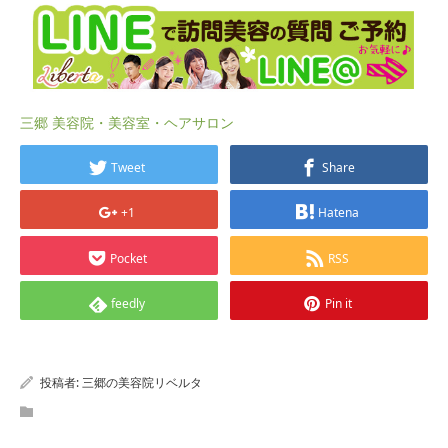
三郷 美容院・美容室・ヘアサロン
Tweet
Share
+1
Hatena
Pocket
RSS
feedly
Pin it
投稿者:
三郷の美容院リベルタ