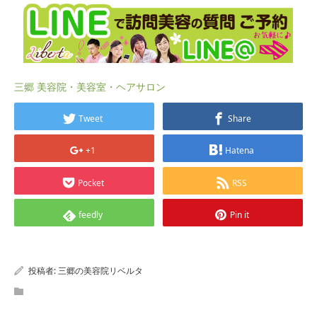
三郷 美容院・美容室・ヘアサロン
Tweet
Share
+1
Hatena
Pocket
RSS
feedly
Pin it
投稿者:
三郷の美容院リベルタ