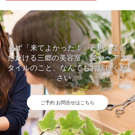
必ず「来てよかった！」と思ってい
ただける三郷の美容室。
髪やヘアス
タイルのこと、なんでもお話しくだ
さい。
ご予約 お問合せはこちら