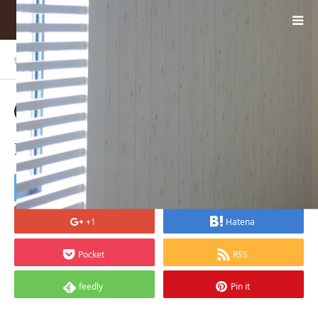
ホーム
BLOG
DSC07239
2018.04.20
DSC07239
Tweet
Share
+1
Hatena
Pocket
RSS
feedly
Pin it