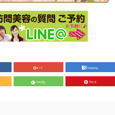
+1
Hatena
feedly
Pin it