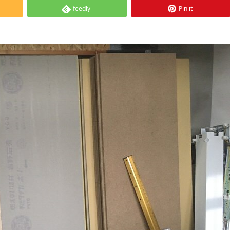
feedly
Pin it