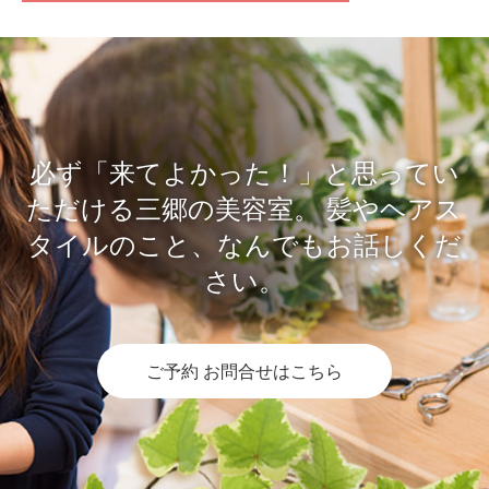
必ず「来てよかった！」と思ってい
ただける三郷の美容室。
髪やヘアス
タイルのこと、なんでもお話しくだ
さい。
ご予約 お問合せはこちら