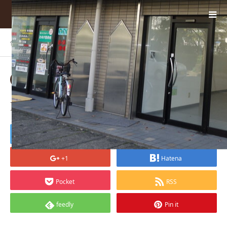
ホーム
BLOG
DSC06762
2018.01.12
DSC06762
Tweet
Share
+1
Hatena
Pocket
RSS
feedly
Pin it