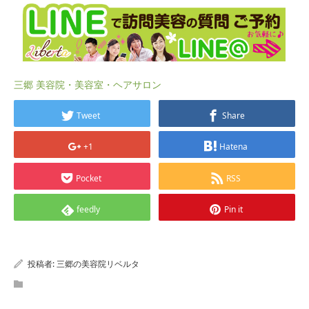
三郷 美容院・美容室・ヘアサロン
Tweet
Share
+1
Hatena
Pocket
RSS
feedly
Pin it
投稿者:
三郷の美容院リベルタ