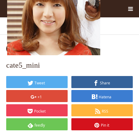
ホーム
BLOG
cate5_mini
2018.01.14
cate5_mini
Tweet
Share
+1
Hatena
Pocket
RSS
feedly
Pin it