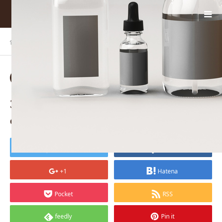
ホーム
BLOG
3d mock up render of a set o…
2023.05.17
3d mock up render of a set of bottles for
care
Tweet
Share
+1
Hatena
Pocket
RSS
feedly
Pin it