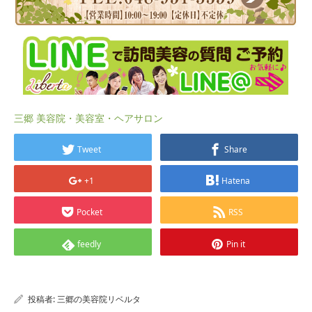
三郷 美容院・美容室・ヘアサロン
Tweet
Share
+1
Hatena
Pocket
RSS
feedly
Pin it
投稿者:
三郷の美容院リベルタ