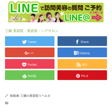
三郷 美容院・美容室・ヘアサロン
Tweet
Share
+1
Hatena
Pocket
RSS
feedly
Pin it
投稿者:
三郷の美容院リベルタ