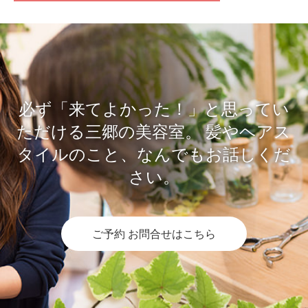
必ず「来てよかった！」と思ってい
ただける三郷の美容室。
髪やヘアス
タイルのこと、なんでもお話しくだ
さい。
ご予約 お問合せはこちら