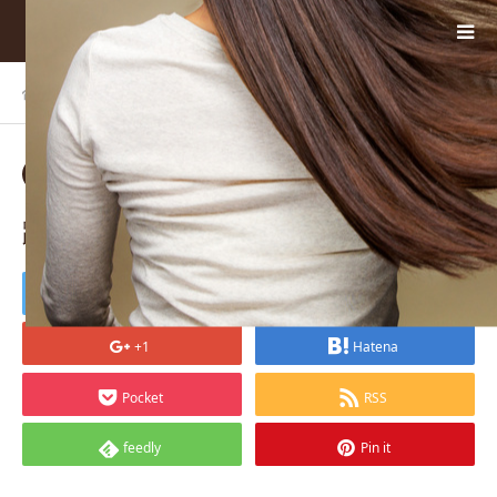
ホーム
BLOG
躍動感あふれる髪
2023.05.17
躍動感あふれる髪
Tweet
Share
+1
Hatena
Pocket
RSS
feedly
Pin it