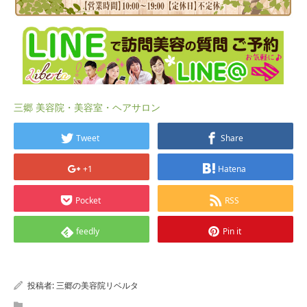
三郷 美容院・美容室・ヘアサロン
Tweet
Share
+1
Hatena
Pocket
RSS
feedly
Pin it
投稿者:
三郷の美容院リベルタ