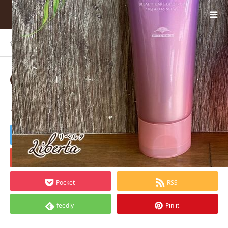
ホーム
BLOG
エルジューダ2
2022.03.08
エルジューダ2
Tweet
Share
+1
Hatena
Pocket
RSS
feedly
Pin it