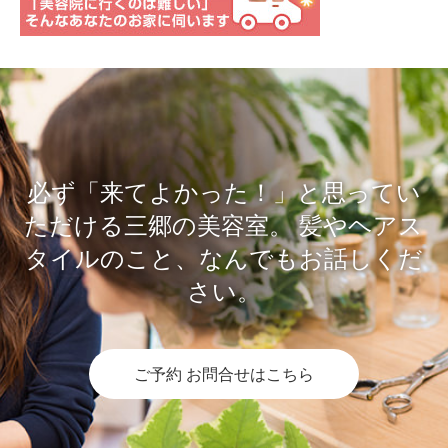
必ず「来てよかった！」と思ってい
ただける三郷の美容室。
髪やヘアス
タイルのこと、なんでもお話しくだ
さい。
ご予約 お問合せはこちら