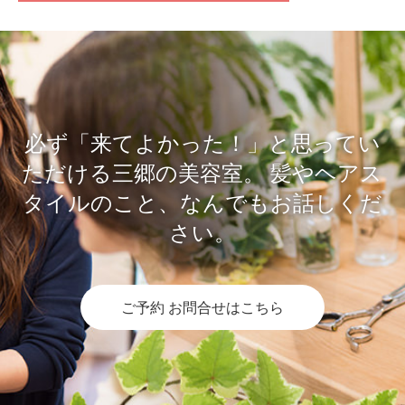
必ず「来てよかった！」と思ってい
ただける三郷の美容室。
髪やヘアス
タイルのこと、なんでもお話しくだ
さい。
ご予約 お問合せはこちら