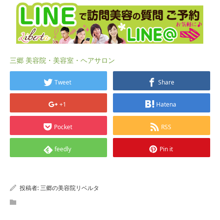
三郷 美容院・美容室・ヘアサロン
Tweet
Share
+1
Hatena
Pocket
RSS
feedly
Pin it
投稿者:
三郷の美容院リベルタ