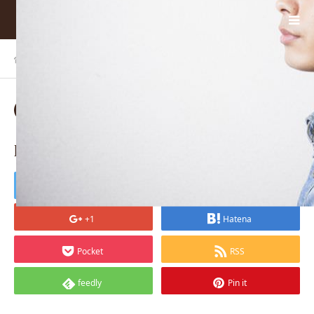
ホーム
BLOG
pixta_6868588_L_mini
2018.01.06
pixta_6868588_L_mini
Tweet
Share
+1
Hatena
Pocket
RSS
feedly
Pin it