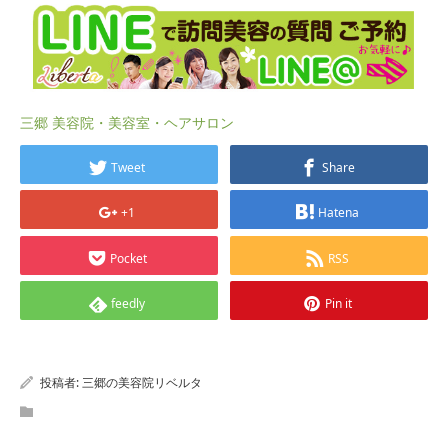
三郷 美容院・美容室・ヘアサロン
Tweet
Share
+1
Hatena
Pocket
RSS
feedly
Pin it
投稿者:
三郷の美容院リベルタ