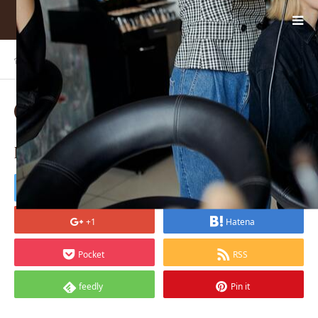
ホーム
BLOG
pexels-sergey-makashin-53686…
2022.07.08
pexels-sergey-makashin-5368626
Tweet
Share
+1
Hatena
Pocket
RSS
feedly
Pin it