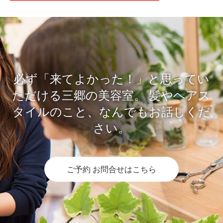
必ず「来てよかった！」と思ってい
ただける三郷の美容室。
髪やヘアス
タイルのこと、なんでもお話しくだ
さい。
ご予約 お問合せはこちら