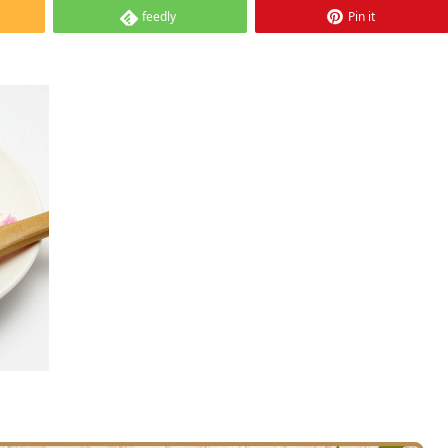
feedly
Pin it