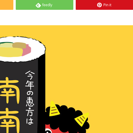
feedly
Pin it