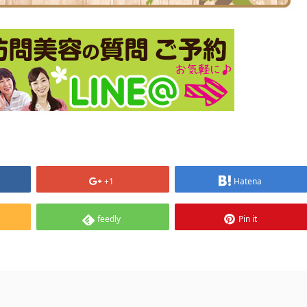
+1
Hatena
feedly
Pin it