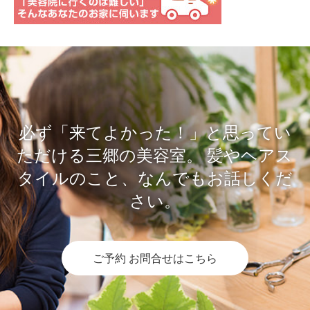
必ず「来てよかった！」と思ってい
ただける三郷の美容室。
髪やヘアス
タイルのこと、なんでもお話しくだ
さい。
ご予約 お問合せはこちら