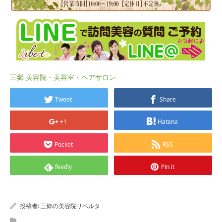
三郷 美容院・美容室・ヘアサロン
Tweet
Share
+1
Hatena
Pocket
RSS
feedly
Pin it
投稿者:
三郷の美容院リベルタ