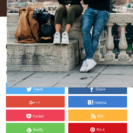
ホーム
BLOG
gabriella-clare-marino-SE3d5…
2024.01.24
gabriella-clare-marino-SE3d5fkBCrU-
unsplash
Tweet
Share
+1
Hatena
Pocket
RSS
feedly
Pin it