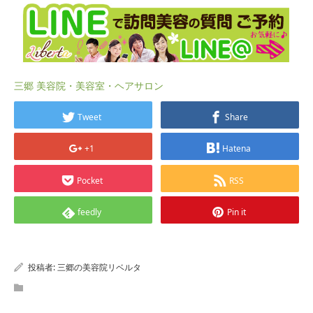
三郷 美容院・美容室・ヘアサロン
Tweet
Share
+1
Hatena
Pocket
RSS
feedly
Pin it
投稿者:
三郷の美容院リベルタ