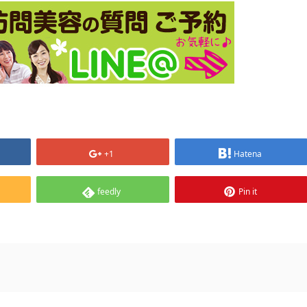
+1
Hatena
feedly
Pin it