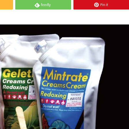
feedly
Pin it