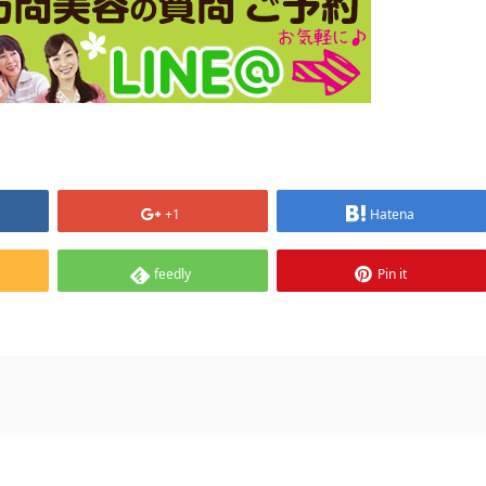
+1
Hatena
feedly
Pin it