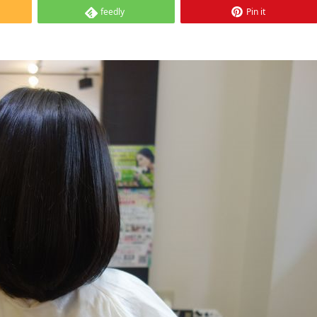
feedly
Pin it