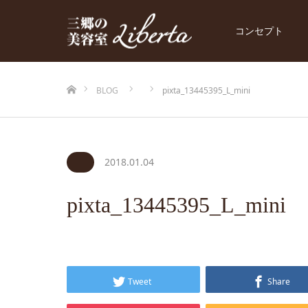
コンセプト
ホーム
BLOG
pixta_13445395_L_mini
2018.01.04
pixta_13445395_L_mini
Tweet
Share