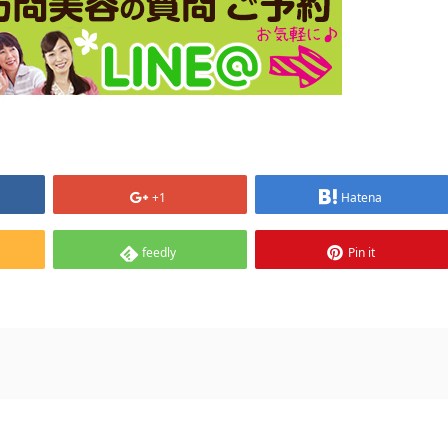
+1
Hatena
feedly
Pin it