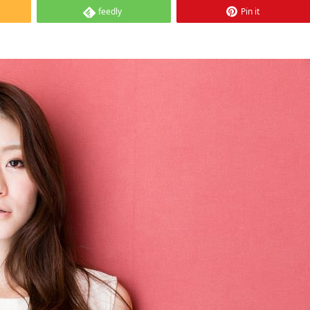
feedly
Pin it